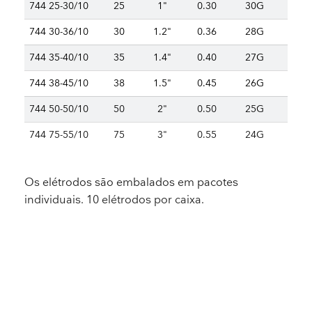
744 25-30/10
25
1"
0.30
30G
744 30-36/10
30
1.2"
0.36
28G
744 35-40/10
35
1.4"
0.40
27G
744 38-45/10
38
1.5"
0.45
26G
744 50-50/10
50
2"
0.50
25G
744 75-55/10
75
3"
0.55
24G
Os elétrodos são embalados em pacotes
individuais. 10 elétrodos por caixa.