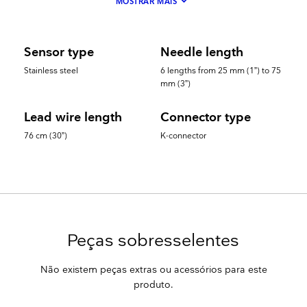
keyboard_arrow_down
MOSTRAR MAIS
Sensor type
Needle length
Stainless steel
6 lengths from 25 mm (1”) to 75
mm (3”)
Lead wire length
Connector type
76 cm (30”)
K-connector
Peças sobresselentes
Não existem peças extras ou acessórios para este
produto.