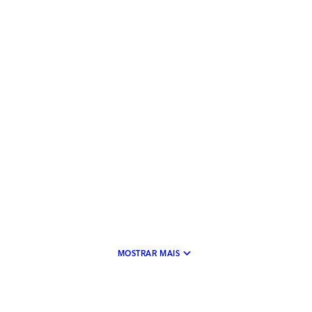
keyboard_arrow_down
MOSTRAR MAIS