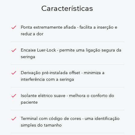
OBTER UM ORÇAMENTO GRATUITO
Características
check
Ponta extremamente afiada - facilita a inserção e
reduz a dor
check
Encaixe Luer-Lock - permite uma ligação segura da
seringa
check
Derivação pré-instalada offset - minimiza a
interferência com a seringa
check
Isolante elétrico suave - melhora o conforto do
paciente
check
Terminal com código de cores - uma identificação
simples do tamanho