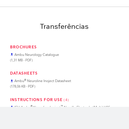
Transferências
BROCHURES
Ambu Neurology Catalogue
file_download
(1,31 MB - PDF)
DATASHEETS
®
Ambu
Neuroline Inoject Datasheet
file_download
(178,06 KB - PDF)
INSTRUCTIONS FOR USE
(4)
®
™
IFU Ambu
Neuroline Inoject
Needle Electrode (Multi) V05
file_download
2023/11
(9,14 MB - PDF)
keyboard_arrow_up
®
™
IFU Ambu
Neuroline Inoject
Needle Electrode V04 2022/10
file_download