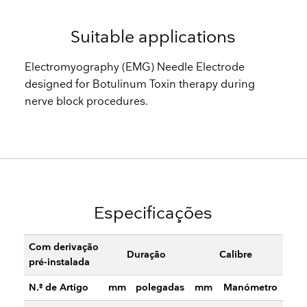
Suitable applications
Electromyography (EMG) Needle Electrode
designed for Botulinum Toxin therapy during
nerve block procedures.
Especificações
Com derivação
Duração
Calibre
pré-instalada
N.º de Artigo
mm
polegadas
mm
Manómetro