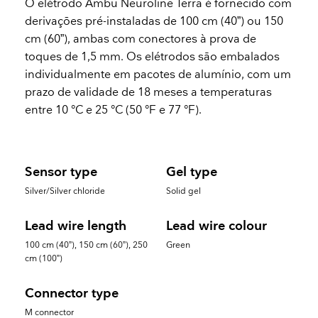
O elétrodo Ambu Neuroline Terra é fornecido com
derivações pré-instaladas de 100 cm (40”) ou 150
cm (60”), ambas com conectores à prova de
toques de 1,5 mm. Os elétrodos são embalados
individualmente em pacotes de alumínio, com um
prazo de validade de 18 meses a temperaturas
entre 10 °C e 25 °C (50 °F e 77 °F).
Sensor type
Gel type
Silver/Silver chloride
Solid gel
Lead wire length
Lead wire colour
100 cm (40”), 150 cm (60”), 250
Green
cm (100”)
Connector type
M connector