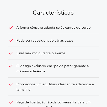
OBTER UM ORÇAMENTO GRATUITO
Características
check
A forma côncava adapta-se às curvas do corpo
check
Pode ser reposicionado várias vezes
check
Sinal máximo durante o exame
check
O design exclusivo em “pé de pato” garante a
máxima aderência
check
Proporciona um equilíbrio ideal entre aderência e
tamanho
check
Peça de libertação rápida conveniente para um