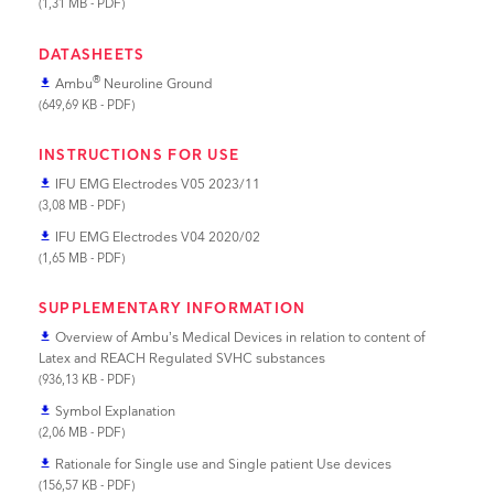
(1,31 MB - PDF)
DATASHEETS
®
Ambu
Neuroline Ground
file_download
(649,69 KB - PDF)
INSTRUCTIONS FOR USE
IFU EMG Electrodes V05 2023/11
file_download
(3,08 MB - PDF)
IFU EMG Electrodes V04 2020/02
file_download
(1,65 MB - PDF)
SUPPLEMENTARY INFORMATION
Overview of Ambu’s Medical Devices in relation to content of
file_download
Latex and REACH Regulated SVHC substances
(936,13 KB - PDF)
Symbol Explanation
file_download
(2,06 MB - PDF)
Rationale for Single use and Single patient Use devices
file_download
(156,57 KB - PDF)