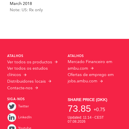
March 2018
Note: US: Rx only
ATALHOS
ATALHOS
Mercado Financeiro em
Ver todos os productos
Ver todos os estudos
ambu.com
Ofertas de emprego em
clínicos
jobs.ambu.com
Distribuidores locais
Contacte-nos
SIGA-NOS
Twitter
LinkedIn
Youtube