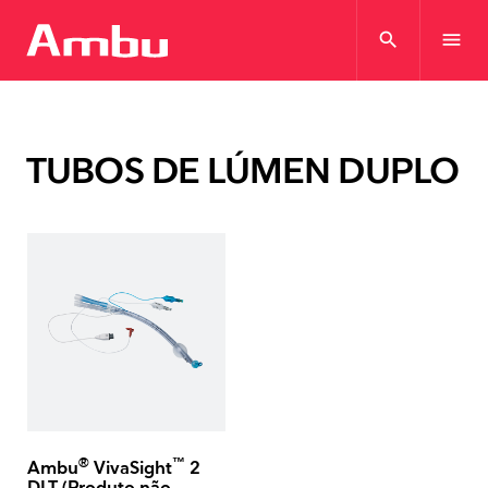
search
menu
TUBOS DE LÚMEN DUPLO
®
™
Ambu
VivaSight
2