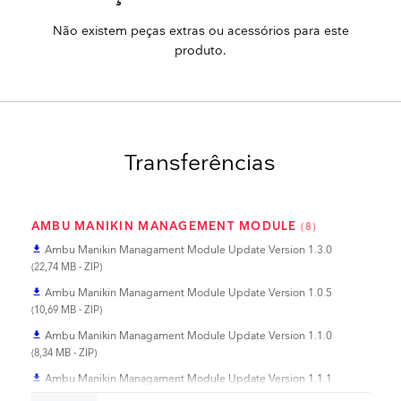
Não existem peças extras ou acessórios para este
produto.
Transferências
AMBU MANIKIN MANAGEMENT MODULE
(8)
Ambu Manikin Managament Module Update Version 1.3.0
file_download
(22,74 MB - ZIP)
Ambu Manikin Managament Module Update Version 1.0.5
file_download
(10,69 MB - ZIP)
Ambu Manikin Managament Module Update Version 1.1.0
file_download
(8,34 MB - ZIP)
Ambu Manikin Managament Module Update Version 1.1.1
file_download
(71,74 MB - ZIP)