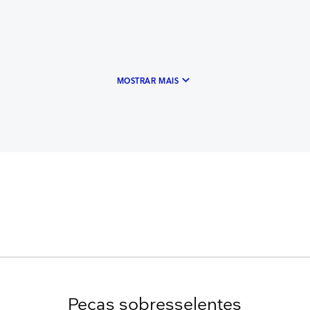
keyboard_arrow_down
MOSTRAR MAIS
Peças sobresselentes