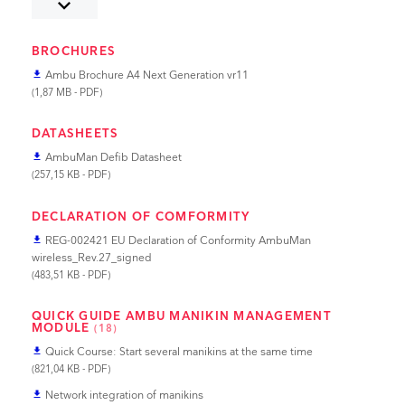
keyboard_arrow_down
Ambu Manikin Managament Module Update Version 1.2.0
file_download
(23,94 MB - ZIP)
BROCHURES
Ambu Manikin Managament Module Update Version 1.2.1
file_download
Ambu Brochure A4 Next Generation vr11
file_download
(22,99 MB - ZIP)
(1,87 MB - PDF)
Ambu Manikin Managament Module Update Version 1.2.2
file_download
(22,81 MB - ZIP)
DATASHEETS
Operating Manual - Ambu Manikin Management Module
file_download
AmbuMan Defib Datasheet
file_download
(14,79 MB - PDF)
(257,15 KB - PDF)
DECLARATION OF COMFORMITY
REG-002421 EU Declaration of Conformity AmbuMan
file_download
wireless_Rev.27_signed
(483,51 KB - PDF)
QUICK GUIDE AMBU MANIKIN MANAGEMENT
MODULE
(18)
Quick Course: Start several manikins at the same time
file_download
(821,04 KB - PDF)
Network integration of manikins
file_download