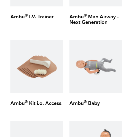
®
®
Ambu
I.V. Trainer
Ambu
Man Airway -
Next Generation
®
®
Ambu
Kit i.o. Access
Ambu
Baby