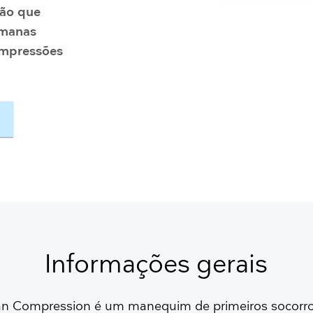
Ressuscitadores
ção que
Visão geral
umanas
compressões
OBTER UM ORÇAMENTO GRATUITO
Informações gerais
 Compression é um manequim de primeiros socorro