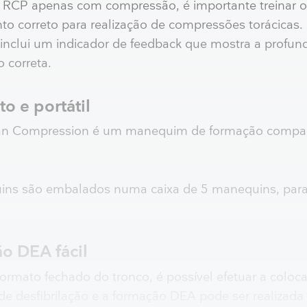
 RCP apenas com compressão, é importante treinar 
to correto para realização de compressões torácicas.
nclui um indicador de feedback que mostra a profun
 correta.
o e portátil
 Compression é um manequim de formação compa
ns são embalados numa caixa de 5 manequins, para f
o DEA fácil
ormato fechado do tronco, é possível efetuar a coloc
de desfibrilação e a formação DEA pode ser realizada