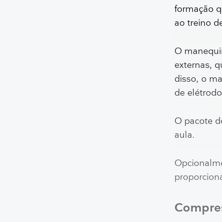
formação q
ao treino d
O manequim
externas, 
disso, o ma
de elétrod
O pacote d
aula.
Opcionalme
proporciona
Compress