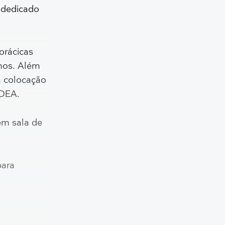
 dedicado
orácicas
rnos. Além
a colocação
 DEA.
em sala de
para