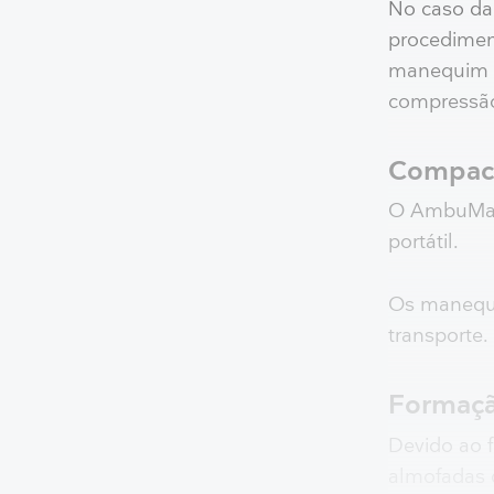
No caso da
procedimen
manequim i
compressão
Compact
O AmbuMan
portátil.
Os manequi
transporte.
Formaçã
Devido ao f
almofadas 