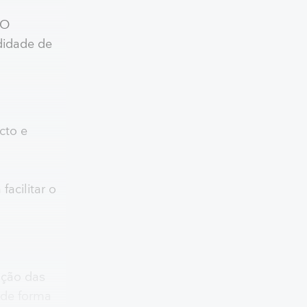
o
 O
didade de
cto e
acilitar o
ação das
 de forma