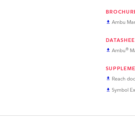
BROCHUR
file_download
Ambu Man
DATASHEE
®
file_download
Ambu
Ma
SUPPLEME
file_download
Reach doc
file_download
Symbol Ex