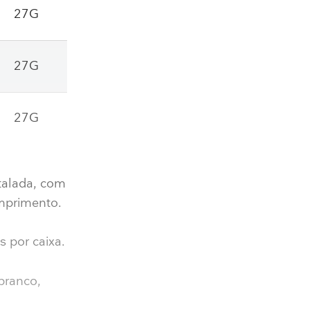
27G
27G
27G
talada, com
mprimento.
 por caixa.
branco,