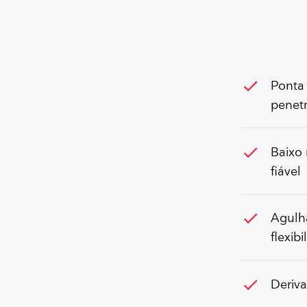
check
Ponta 
penet
check
Baixo 
fiável
check
Agulh
flexib
check
Deriv