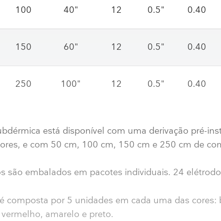
100
40"
12
0.5"
0.40
150
60"
12
0.5"
0.40
250
100"
12
0.5"
0.40
ubdérmica está disponível com uma derivação pré-ins
cores, e com 50 cm, 100 cm, 150 cm e 250 cm de co
s são embalados em pacotes individuais. 24 elétrodos
 é composta por 5 unidades em cada uma das cores: 
, vermelho, amarelo e preto.