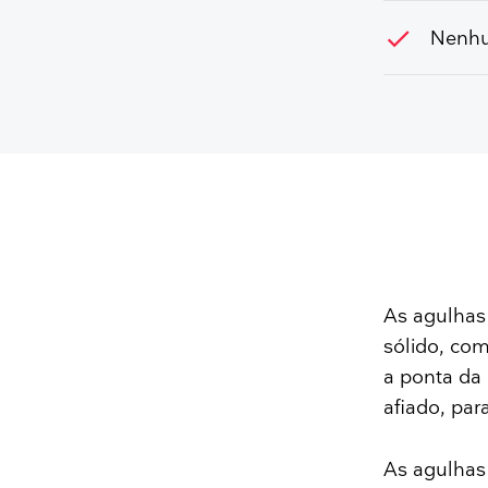
check
Nenhu
As agulhas
sólido, com
a ponta da 
afiado, par
As agulhas