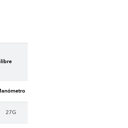
libre
anómetro
27G