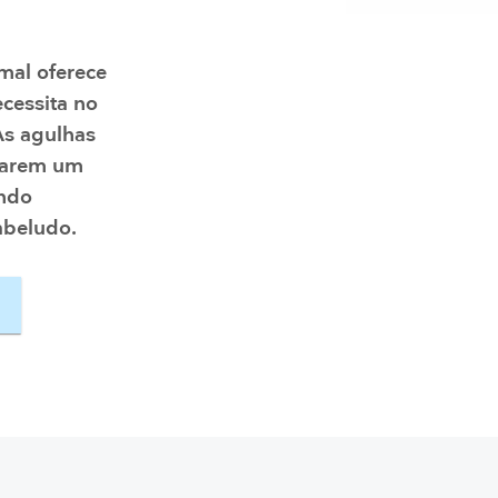
Ressuscitadores
Visão geral
mal oferece
ecessita no
 As agulhas
narem um
ando
abeludo.