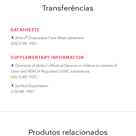
Transferências
DATASHEETS
®
Ambu
Disposable Face Mask datasheet
file_download
(278,57 KB - PDF)
SUPPLEMENTARY INFORMATION
Overview of Ambu’s Medical Devices in relation to content of
file_download
Latex and REACH Regulated SVHC substances
(936,13 KB - PDF)
Symbol Explanation
file_download
(2,06 MB - PDF)
Produtos relacionados