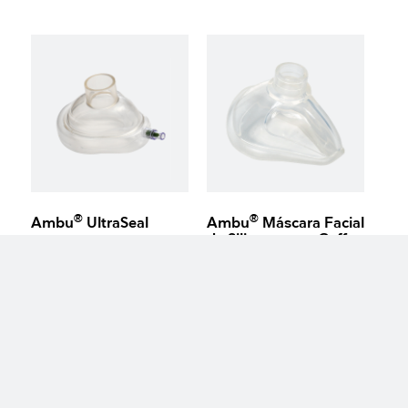
®
®
Ambu
UltraSeal
Ambu
Máscara Facial
de Silicone com Cuff
Aberta
keyboard_arrow_up