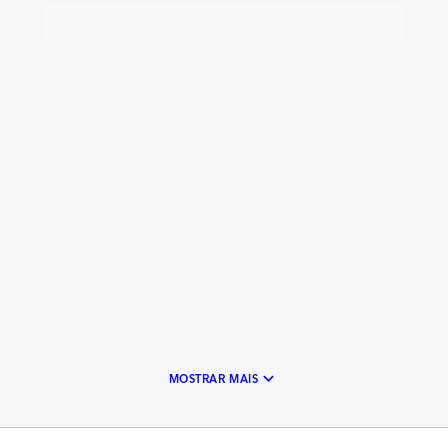
keyboard_arrow_down
MOSTRAR MAIS