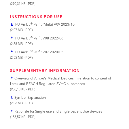
(270,31 KB - PDF)
INSTRUCTIONS FOR USE
®
IFU Ambu
Perfit (Multi) V09 2023/10
file_download
(2,07 MB - PDF)
®
IFU Ambu
Perfit V08 2022/06
file_download
(2,38 MB - PDF)
®
IFU Ambu
Perfit V07 2020/05
file_download
(2,55 MB - PDF)
SUPPLEMENTARY INFORMATION
Overview of Ambu’s Medical Devices in relation to content of
file_download
Latex and REACH Regulated SVHC substances
(936,13 KB - PDF)
Symbol Explanation
file_download
(2,06 MB - PDF)
Rationale for Single use and Single patient Use devices
file_download
(156,57 KB - PDF)