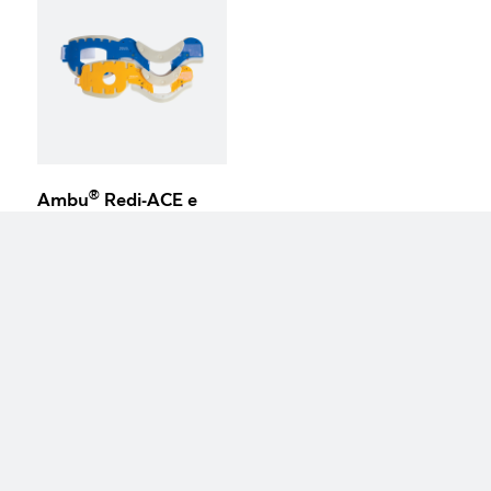
®
Ambu
Redi-ACE e
Redi-ACE Mini
keyboard_arrow_up
December 2011