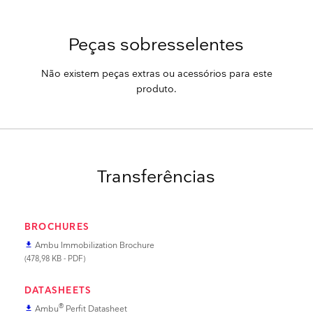
Peças sobresselentes
Não existem peças extras ou acessórios para este
produto.
Transferências
BROCHURES
Ambu Immobilization Brochure
file_download
(478,98 KB - PDF)
DATASHEETS
®
Ambu
Perfit Datasheet
file_download